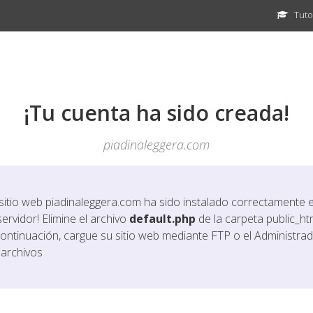
Tuto
¡Tu cuenta ha sido creada!
piadinaleggera.com
 sitio web
piadinaleggera.com
ha sido instalado correctamente 
servidor! Elimine el archivo
default.php
de la carpeta public_htm
continuación, cargue su sitio web mediante FTP o el Administra
 archivos