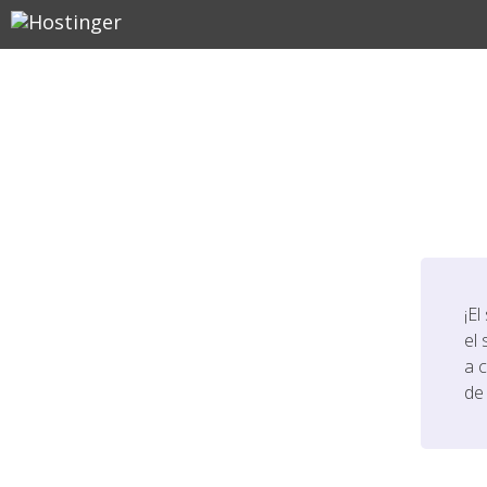
¡El
el 
a 
de