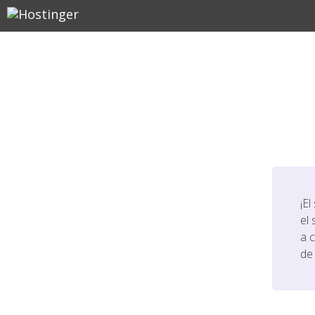
¡El
el 
a 
de