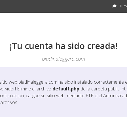
Tuto
¡Tu cuenta ha sido creada!
piadinaleggera.com
 sitio web
piadinaleggera.com
ha sido instalado correctamente 
servidor! Elimine el archivo
default.php
de la carpeta public_htm
continuación, cargue su sitio web mediante FTP o el Administra
 archivos