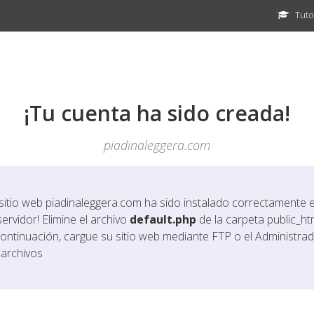
Tuto
¡Tu cuenta ha sido creada!
piadinaleggera.com
 sitio web
piadinaleggera.com
ha sido instalado correctamente 
servidor! Elimine el archivo
default.php
de la carpeta public_htm
continuación, cargue su sitio web mediante FTP o el Administra
 archivos