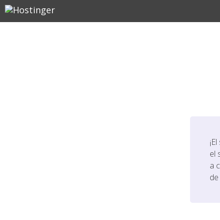
¡El
el 
a 
de