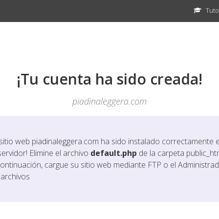
Tuto
¡Tu cuenta ha sido creada!
piadinaleggera.com
 sitio web
piadinaleggera.com
ha sido instalado correctamente 
servidor! Elimine el archivo
default.php
de la carpeta public_htm
continuación, cargue su sitio web mediante FTP o el Administra
 archivos