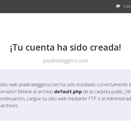
Tuto
¡Tu cuenta ha sido creada!
piadinaleggera.com
 sitio web
piadinaleggera.com
ha sido instalado correctamente 
servidor! Elimine el archivo
default.php
de la carpeta public_htm
continuación, cargue su sitio web mediante FTP o el Administra
 archivos