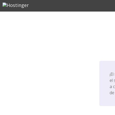
¡El
el 
a 
de