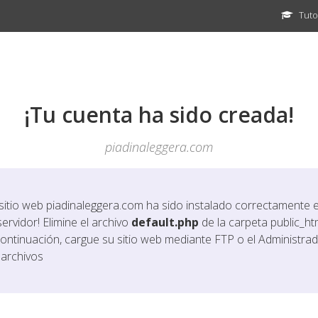
Tuto
¡Tu cuenta ha sido creada!
piadinaleggera.com
 sitio web
piadinaleggera.com
ha sido instalado correctamente 
servidor! Elimine el archivo
default.php
de la carpeta public_htm
continuación, cargue su sitio web mediante FTP o el Administra
 archivos