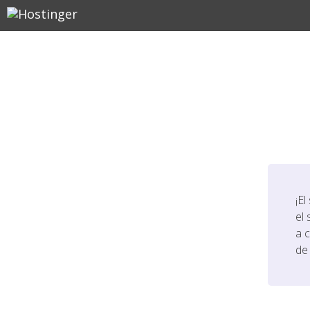
¡El
el 
a 
de